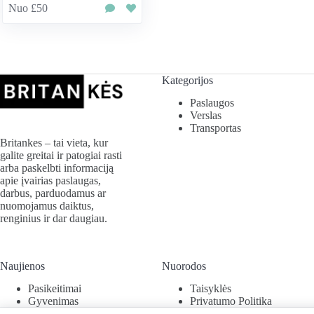
Nuo £50
Kategorijos
Paslaugos
Verslas
Transportas
Britankes – tai vieta, kur
galite greitai ir patogiai rasti
arba paskelbti informaciją
apie įvairias paslaugas,
darbus, parduodamus ar
nuomojamus daiktus,
renginius ir dar daugiau.
Naujienos
Nuorodos
Pasikeitimai
Taisyklės
Gyvenimas
Privatumo Politika
Verslas