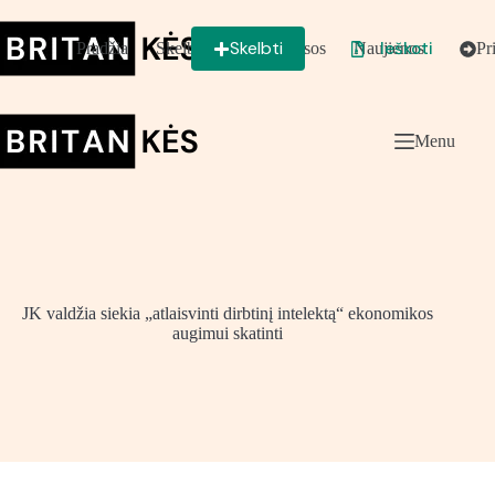
Skip
to
Skelbti
Ieškoti
content
Pradžia
Skelbimai
Užklausos
Naujienos
Pr
Menu
JK valdžia siekia „atlaisvinti dirbtinį intelektą“ ekonomikos
augimui skatinti