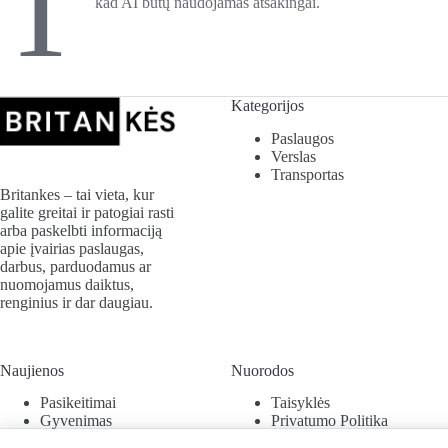
T
kad AI būtų naudojamas atsakingai.
Kategorijos
Paslaugos
Verslas
Transportas
Britankes – tai vieta, kur
galite greitai ir patogiai rasti
arba paskelbti informaciją
apie įvairias paslaugas,
darbus, parduodamus ar
nuomojamus daiktus,
renginius ir dar daugiau.
Naujienos
Nuorodos
Pasikeitimai
Taisyklės
Gyvenimas
Privatumo Politika
Verslas