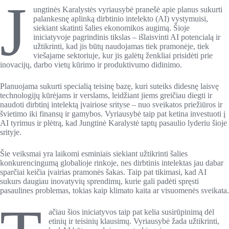
J
ungtinės Karalystės vyriausybė pranešė apie planus sukurti
palankesnę aplinką dirbtinio intelekto (AI) vystymuisi,
siekiant skatinti šalies ekonomikos augimą. Šioje
iniciatyvoje pagrindinis tikslas – išlaisvinti AI potencialą ir
užtikrinti, kad jis būtų naudojamas tiek pramonėje, tiek
viešajame sektoriuje, kur jis galėtų ženkliai prisidėti prie
inovacijų, darbo vietų kūrimo ir produktivumo didinimo.
Planuojama sukurti specialią teisinę bazę, kuri suteiks didesnę laisvę
technologijų kūrėjams ir verslams, leidžiant jiems greičiau diegti ir
naudoti dirbtinį intelektą įvairiose srityse – nuo sveikatos priežiūros ir
švietimo iki finansų ir gamybos. Vyriausybė taip pat ketina investuoti į
AI tyrimus ir plėtrą, kad Jungtinė Karalystė taptų pasaulio lyderiu šioje
srityje.
Šie veiksmai yra laikomi esminiais siekiant užtikrinti šalies
konkurencingumą globalioje rinkoje, nes dirbtinis intelektas jau dabar
sparčiai keičia įvairias pramonės šakas. Taip pat tikimasi, kad AI
sukurs daugiau inovatyvių sprendimų, kurie gali padėti spręsti
pasaulines problemas, tokias kaip klimato kaita ar visuomenės sveikata.
ačiau šios iniciatyvos taip pat kelia susirūpinimą dėl
etinių ir teisinių klausimų. Vyriausybė žada užtikrinti,