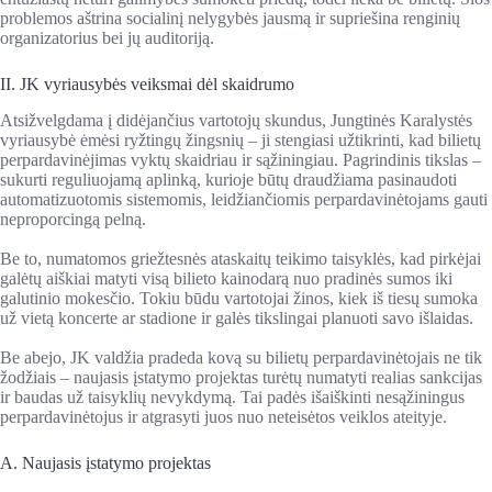
problemos aštrina socialinį nelygybės jausmą ir supriešina renginių
organizatorius bei jų auditoriją.
II. JK vyriausybės veiksmai dėl skaidrumo
Atsižvelgdama į didėjančius vartotojų skundus, Jungtinės Karalystės
vyriausybė ėmėsi ryžtingų žingsnių – ji stengiasi užtikrinti, kad bilietų
perpardavinėjimas vyktų skaidriau ir sąžiningiau. Pagrindinis tikslas –
sukurti reguliuojamą aplinką, kurioje būtų draudžiama pasinaudoti
automatizuotomis sistemomis, leidžiančiomis perpardavinėtojams gauti
neproporcingą pelną.
Be to, numatomos griežtesnės ataskaitų teikimo taisyklės, kad pirkėjai
galėtų aiškiai matyti visą bilieto kainodarą nuo pradinės sumos iki
galutinio mokesčio. Tokiu būdu vartotojai žinos, kiek iš tiesų sumoka
už vietą koncerte ar stadione ir galės tikslingai planuoti savo išlaidas.
Be abejo, JK valdžia pradeda kovą su bilietų perpardavinėtojais ne tik
žodžiais – naujasis įstatymo projektas turėtų numatyti realias sankcijas
ir baudas už taisyklių nevykdymą. Tai padės išaiškinti nesąžiningus
perpardavinėtojus ir atgrasyti juos nuo neteisėtos veiklos ateityje.
A. Naujasis įstatymo projektas