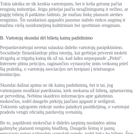
Tokia taktika ne tik kenkia vartotojams, bet ir kelia grėsmę pačiai
renginių industrijai. Jeigu pirkėjai jaučia nesąžiningumą ir nežino, ar
įsigiję bilietą iš patikimo šaltinio, jie mažiau linkę planuoti ateities
renginius. Šis susidariusi apgaulės jausmas stabdo rinkos augimą ir
mažina viešą susidomėjimą kultūriniais bei sportiniais renginiais.
B. Vartotojų skundai dėl bilietų kainų padidinimo
Perpardavinėtojai neretai sulaukia didelio vartotojų pasipiktinimo.
Socialinėje žiniasklaidoje pilna istorijų, kai gerbėjai priversti mokėti
dvigubą ar trigubą kainą tik už tai, kad laiku nepaspaudė „Pirkti“.
Internete plinta peticijos, raginančios vyriausybę imtis veiksmų prieš
šią praktiką, o vartotojų asociacijos net kreipiasi į teisėsaugos
institucijas.
Skundai dažnai apima ne tik kainų padidinimą, bet ir tai, jog
vartotojams neaiškiai pateikiama, kiek mokama už bilietą, aptarnavimą
ar pervedimą. Nebūna skaidrios informacijos apie galutinius
mokesčius, todėl daugelis pirkėjų jaučiasi apgauti ir neišgirsti.
Tokiomis sąlygomis rinkoje sunku palaikyti pasitikėjimą, o vartotojai
pradeda vengti oficialių pardavėjų svetainių.
Be to, papildomi mokesčiai ir didelės tarpinių nuolaidos atima
galimybę planuoti renginių biudžetą. Daugelis šeimų ir jaunų
entuziastų neturi galimybės sumokėti priedų, todėl lieka be bilietų. Šios