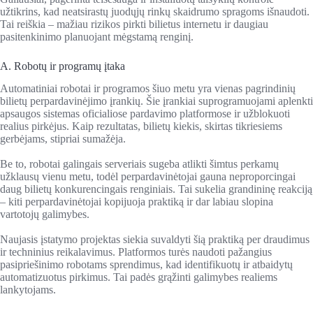
užtikrins, kad neatsirastų juodųjų rinkų skaidrumo spragoms išnaudoti.
Tai reiškia – mažiau rizikos pirkti bilietus internetu ir daugiau
pasitenkinimo planuojant mėgstamą renginį.
A. Robotų ir programų įtaka
Automatiniai robotai ir programos šiuo metu yra vienas pagrindinių
bilietų perpardavinėjimo įrankių. Šie įrankiai suprogramuojami aplenkti
apsaugos sistemas oficialiose pardavimo platformose ir užblokuoti
realius pirkėjus. Kaip rezultatas, bilietų kiekis, skirtas tikriesiems
gerbėjams, stipriai sumažėja.
Be to, robotai galingais serveriais sugeba atlikti šimtus perkamų
užklausų vienu metu, todėl perpardavinėtojai gauna neproporcingai
daug bilietų konkurencingais renginiais. Tai sukelia grandininę reakciją
– kiti perpardavinėtojai kopijuoja praktiką ir dar labiau slopina
vartotojų galimybes.
Naujasis įstatymo projektas siekia suvaldyti šią praktiką per draudimus
ir techninius reikalavimus. Platformos turės naudoti pažangius
pasipriešinimo robotams sprendimus, kad identifikuotų ir atbaidytų
automatizuotus pirkimus. Tai padės grąžinti galimybes realiems
lankytojams.