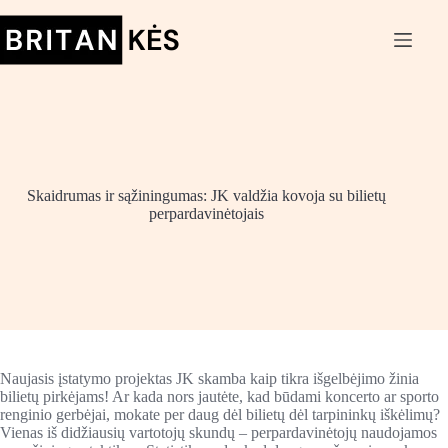
Skip
to
content
Skaidrumas ir sąžiningumas: JK valdžia kovoja su bilietų
perpardavinėtojais
Naujasis įstatymo projektas JK skamba kaip tikra išgelbėjimo žinia
bilietų pirkėjams! Ar kada nors jautėte, kad būdami koncerto ar sporto
renginio gerbėjai, mokate per daug dėl bilietų dėl tarpininkų iškėlimų?
Vienas iš didžiausių vartotojų skundų – perpardavinėtojų naudojamos