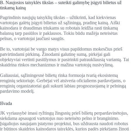
B. Naujosios taisyklės tikslas – suteikti galimybę įsigyti bilietus už
tinkamą kainą
Pagrindinis naujųjų taisyklių tikslas – užtikrinti, kad kiekvienas
vartotojas galėtų įsigyti bilietus už sąžiningą, pradinę kainą. Aiški
kainodara ir draudimas triukams su robotais leidžia rasti tinkamą
balansą tarp pasiūlos ir paklausos. Tokiu būdu mažėja neteisėtas
pelnas, o vartotojai jaučiasi saugūs.
Be to, vartotojai be vargo matys visus papildomus mokesčius prieš
patvirtindami pirkimą. Žinodami galutinę sumą, pirkėjai gali
objektyviai vertinti pasiūlymus ir pasirinkti patraukliausią variantą. Tai
skaidrina rinkos mechanizmus ir mažina vartotojų nusivylimą.
Galiausiai, sąžiningesnė bilietų rinka formuoja tvarią ekosistemą
renginių sektoriuje. Gerbėjai vėl atsiveria oficialiems pardavėjams, o
renginių organizatoriai gali sukurti labiau prognozuojamą ir pelningą
pardavimo modelį.
Išvada
JK vyriausybė imasi ryžtingų žingsnių prieš bilietų perpardavinėtojus,
siekdama apsaugoti vartotojus nuo neteisėto pelno ir branginimo.
Įsigaliojus naujajam įstatymo projektui, bus uždrausta naudoti robotus
ir būtinos skaidrios kainodaros taisyklės, kurios padės pirkėjams žinoti