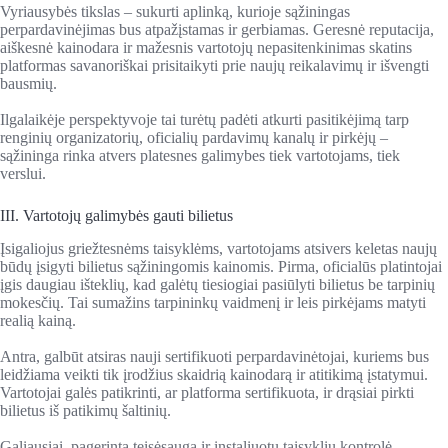
Vyriausybės tikslas – sukurti aplinką, kurioje sąžiningas
perpardavinėjimas bus atpažįstamas ir gerbiamas. Geresnė reputacija,
aiškesnė kainodara ir mažesnis vartotojų nepasitenkinimas skatins
platformas savanoriškai prisitaikyti prie naujų reikalavimų ir išvengti
bausmių.
Ilgalaikėje perspektyvoje tai turėtų padėti atkurti pasitikėjimą tarp
renginių organizatorių, oficialių pardavimų kanalų ir pirkėjų –
sąžininga rinka atvers platesnes galimybes tiek vartotojams, tiek
verslui.
III. Vartotojų galimybės gauti bilietus
Įsigaliojus griežtesnėms taisyklėms, vartotojams atsivers keletas naujų
būdų įsigyti bilietus sąžiningomis kainomis. Pirma, oficialūs platintojai
įgis daugiau išteklių, kad galėtų tiesiogiai pasiūlyti bilietus be tarpinių
mokesčių. Tai sumažins tarpininkų vaidmenį ir leis pirkėjams matyti
realią kainą.
Antra, galbūt atsiras nauji sertifikuoti perpardavinėtojai, kuriems bus
leidžiama veikti tik įrodžius skaidrią kainodarą ir atitikimą įstatymui.
Vartotojai galės patikrinti, ar platforma sertifikuota, ir drąsiai pirkti
bilietus iš patikimų šaltinių.
Galiausiai, pagerinta teisėsauga ir instaliuotų taisyklių kontrolė