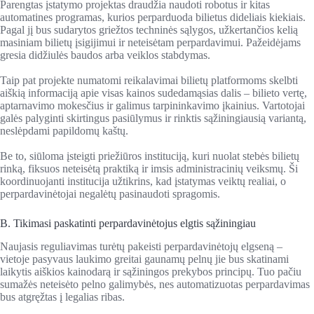
Parengtas įstatymo projektas draudžia naudoti robotus ir kitas
automatines programas, kurios perparduoda bilietus dideliais kiekiais.
Pagal jį bus sudarytos griežtos techninės sąlygos, užkertančios kelią
masiniam bilietų įsigijimui ir neteisėtam perpardavimui. Pažeidėjams
gresia didžiulės baudos arba veiklos stabdymas.
Taip pat projekte numatomi reikalavimai bilietų platformoms skelbti
aiškią informaciją apie visas kainos sudedamąsias dalis – bilieto vertę,
aptarnavimo mokesčius ir galimus tarpininkavimo įkainius. Vartotojai
galės palyginti skirtingus pasiūlymus ir rinktis sąžiningiausią variantą,
neslėpdami papildomų kaštų.
Be to, siūloma įsteigti priežiūros instituciją, kuri nuolat stebės bilietų
rinką, fiksuos neteisėtą praktiką ir imsis administracinių veiksmų. Ši
koordinuojanti institucija užtikrins, kad įstatymas veiktų realiai, o
perpardavinėtojai negalėtų pasinaudoti spragomis.
B. Tikimasi paskatinti perpardavinėtojus elgtis sąžiningiau
Naujasis reguliavimas turėtų pakeisti perpardavinėtojų elgseną –
vietoje pasyvaus laukimo greitai gaunamų pelnų jie bus skatinami
laikytis aiškios kainodarą ir sąžiningos prekybos principų. Tuo pačiu
sumažės neteisėto pelno galimybės, nes automatizuotas perpardavimas
bus atgręžtas į legalias ribas.