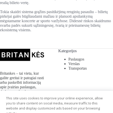
realią bilieto vertę.
Tokia skaidri sistema grąžins pasitikėjimą renginių pasauliu – bilietų
pirkėjai galės būgštaudami mažiau ir planuoti apsilankymą
mėgstamame koncerte ar sporto varžybose. Didesnė rinkos skaidrumo
svarba padės sukurti sąžiningesnę, tvarią ir prieinamesnę bilietų
ekosistemą visiems.
Kategorijos
Paslaugos
Verslas
Transportas
Britankes – tai vieta, kur
galite greitai ir patogiai rasti
arba paskelbti informaciją
apie įvairias paslaugas,
darbus, parduodamus ar
nuomojamus daiktus,
This site uses cookies to improve your online experience, allow
renginius ir dar daugiau.
you to share content on social media, measure traffic to this
website and display customized ads based on your browsing