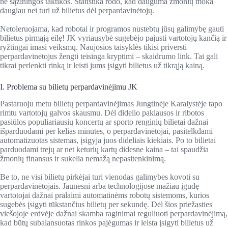
ne sąžiningos taktikos. Statistika rodo, kad dauguma žmonių moka
daugiau nei turi už bilietus dėl perpardavinėtojų.
Netoleruojama, kad robotai ir programos nustebtų jūsų galimybę gauti
bilietus pirmąją eilę! JK vyriausybė sugebėjo pajusti vartotojų kančią ir
ryžtingai imasi veiksmų. Naujosios taisyklės tikisi priversti
perpardavinėtojus žengti teisinga kryptimi – skaidrumo link. Tai gali
tikrai perlenkti rinką ir leisti jums įsigyti bilietus už tikrąją kainą.
I. Problema su bilietų perpardavinėjimu JK
Pastaruoju metu bilietų perpardavinėjimas Jungtinėje Karalystėje tapo
rimtu vartotojų galvos skausmu. Dėl didelio paklausos ir ribotos
pasiūlos populiariausių koncertų ar sporto renginių bilietai dažnai
išparduodami per kelias minutes, o perpardavinėtojai, pasitelkdami
automatizuotas sistemas, įsigyja juos dideliais kiekiais. Po to bilietai
parduodami trejų ar net keturių kartų didesne kaina – tai spaudžia
žmonių finansus ir sukelia nemažą nepasitenkinimą.
Be to, ne visi bilietų pirkėjai turi vienodas galimybes kovoti su
perpardavinėtojais. Jaunesni arba technologijose mažiau įgudę
vartotojai dažnai pralaimi automatinėms robotų sistemoms, kurios
sugebės įsigyti tūkstančius bilietų per sekundę. Dėl šios priežasties
viešojoje erdvėje dažnai skamba raginimai reguliuoti perpardavinėjimą,
kad būtų subalansuotas rinkos pajėgumas ir leista įsigyti bilietus už