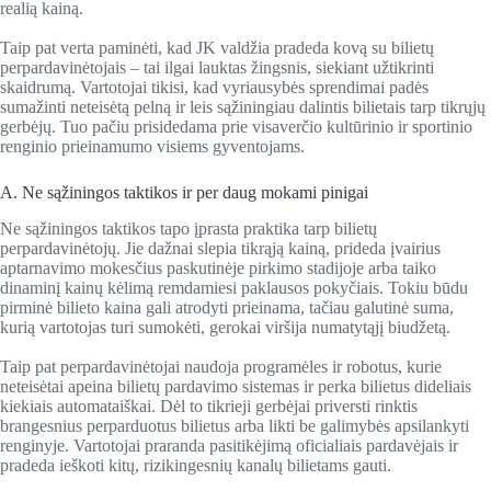
realią kainą.
Taip pat verta paminėti, kad JK valdžia pradeda kovą su bilietų
perpardavinėtojais – tai ilgai lauktas žingsnis, siekiant užtikrinti
skaidrumą. Vartotojai tikisi, kad vyriausybės sprendimai padės
sumažinti neteisėtą pelną ir leis sąžiningiau dalintis bilietais tarp tikrųjų
gerbėjų. Tuo pačiu prisidedama prie visaverčio kultūrinio ir sportinio
renginio prieinamumo visiems gyventojams.
A. Ne sąžiningos taktikos ir per daug mokami pinigai
Ne sąžiningos taktikos tapo įprasta praktika tarp bilietų
perpardavinėtojų. Jie dažnai slepia tikrąją kainą, prideda įvairius
aptarnavimo mokesčius paskutinėje pirkimo stadijoje arba taiko
dinaminį kainų kėlimą remdamiesi paklausos pokyčiais. Tokiu būdu
pirminė bilieto kaina gali atrodyti prieinama, tačiau galutinė suma,
kurią vartotojas turi sumokėti, gerokai viršija numatytąjį biudžetą.
Taip pat perpardavinėtojai naudoja programėles ir robotus, kurie
neteisėtai apeina bilietų pardavimo sistemas ir perka bilietus dideliais
kiekiais automataiškai. Dėl to tikrieji gerbėjai priversti rinktis
brangesnius perparduotus bilietus arba likti be galimybės apsilankyti
renginyje. Vartotojai praranda pasitikėjimą oficialiais pardavėjais ir
pradeda ieškoti kitų, rizikingesnių kanalų bilietams gauti.